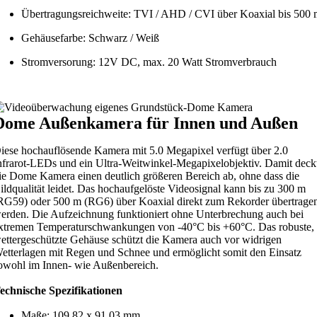
Übertragungsreichweite: TVI / AHD / CVI über Koaxial bis 500
Gehäusefarbe: Schwarz / Weiß
Stromversorung: 12V DC, max. 20 Watt Stromverbrauch
Dome Außenkamera für Innen und Außen
iese hochauflösende Kamera mit 5.0 Megapixel verfügt über 2.0
nfrarot-LEDs und ein Ultra-Weitwinkel-Megapixelobjektiv. Damit deck
ie Dome Kamera einen deutlich größeren Bereich ab, ohne dass die
ildqualität leidet. Das hochaufgelöste Videosignal kann bis zu 300 m
RG59) oder 500 m (RG6) über Koaxial direkt zum Rekorder übertrage
erden. Die Aufzeichnung funktioniert ohne Unterbrechung auch bei
xtremen Temperaturschwankungen von -40°C bis +60°C. Das robuste,
ettergeschützte Gehäuse schützt die Kamera auch vor widrigen
etterlagen mit Regen und Schnee und ermöglicht somit den Einsatz
owohl im Innen- wie Außenbereich.
echnische Spezifikationen
Maße: 109,82 x 91,03 mm