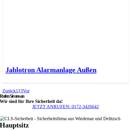
Jablotron Alarmanlage Außen
Zurück
1
2
3
Vor
Rufen Sie uns an
Wir sind für Ihre Sicherheit da!
JETZT ANRUFEN: 0172-3426642
Hauptsitz