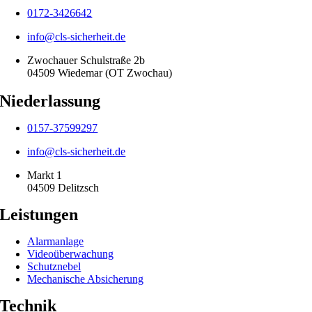
0172-3426642
info@cls-sicherheit.de
Zwochauer Schulstraße 2b
04509 Wiedemar (OT Zwochau)
Niederlassung
0157-37599297
info@cls-sicherheit.de
Markt 1
04509 Delitzsch
Leistungen
Alarmanlage
Videoüberwachung
Schutznebel
Mechanische Absicherung
Technik