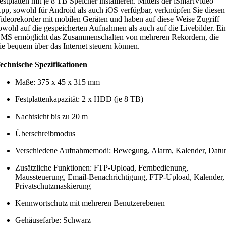
estplatten mit je 8 TB Speicher installieren. Mittels der iSmartVideo
pp, sowohl für Android als auch iOS verfügbar, verknüpfen Sie diesen
ideorekorder mit mobilen Geräten und haben auf diese Weise Zugriff
owohl auf die gespeicherten Aufnahmen als auch auf die Livebilder. Ei
MS ermöglicht das Zusammenschalten von mehreren Rekordern, die
ie bequem über das Internet steuern können.
echnische Spezifikationen
Maße: 375 x 45 x 315 mm
Festplattenkapazität: 2 x HDD (je 8 TB)
Nachtsicht bis zu 20 m
Überschreibmodus
Verschiedene Aufnahmemodi: Bewegung, Alarm, Kalender, Dat
Zusätzliche Funktionen: FTP-Upload, Fernbedienung,
Maussteuerung, Email-Benachrichtigung, FTP-Upload, Kalender,
Privatschutzmaskierung
Kennwortschutz mit mehreren Benutzerebenen
Gehäusefarbe: Schwarz