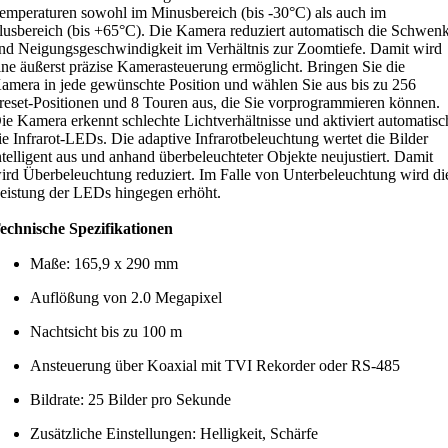
emperaturen sowohl im Minusbereich (bis -30°C) als auch im
lusbereich (bis +65°C). Die Kamera reduziert automatisch die Schwen
nd Neigungsgeschwindigkeit im Verhältnis zur Zoomtiefe. Damit wird
ine äußerst präzise Kamerasteuerung ermöglicht. Bringen Sie die
amera in jede gewünschte Position und wählen Sie aus bis zu 256
reset-Positionen und 8 Touren aus, die Sie vorprogrammieren können.
ie Kamera erkennt schlechte Lichtverhältnisse und aktiviert automatisc
ie Infrarot-LEDs. Die adaptive Infrarotbeleuchtung wertet die Bilder
ntelligent aus und anhand überbeleuchteter Objekte neujustiert. Damit
ird Überbeleuchtung reduziert. Im Falle von Unterbeleuchtung wird di
eistung der LEDs hingegen erhöht.
echnische Spezifikationen
Maße: 165,9 x 290 mm
Auflößung von 2.0 Megapixel
Nachtsicht bis zu 100 m
Ansteuerung über Koaxial mit TVI Rekorder oder RS-485
Bildrate: 25 Bilder pro Sekunde
Zusätzliche Einstellungen: Helligkeit, Schärfe