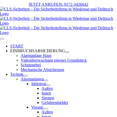
Zum
JETZT ANRUFEN: 0172-3426642
Inhalt
springen
Toggle
Navigation
START
EINBRUCHSABSICHERUNG
Alarmanlage Haus
Videoüberwachung eigenes Grundstück
Schutznebel
Mechanische Absicherung
Technik
Alarmanlagen
Jablotron
Außen
Innen
Sirenen
Gefahrenmelder
Visonic
Außen
Innen